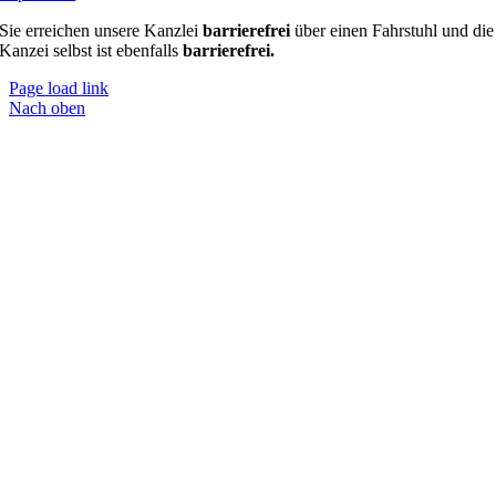
Sie er­rei­chen un­sere Kanz­lei
barrierefrei
über einen Fahrstuhl und die
Kanzei selbst ist ebenfalls
barrierefrei.
Page load link
Nach oben